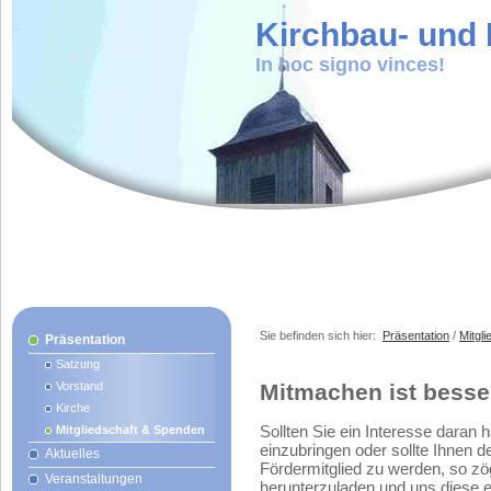
Kirchbau- und K
In hoc signo vinces!
Sie befinden sich hier:
Präsentation
/
Mitgl
Präsentation
Satzung
Vorstand
Mitmachen ist besse
Kirche
Sollten Sie ein Interesse daran h
Mitgliedschaft & Spenden
einzubringen oder sollte Ihnen d
Aktuelles
Fördermitglied zu werden, so zög
Veranstaltungen
herunterzuladen und uns diese