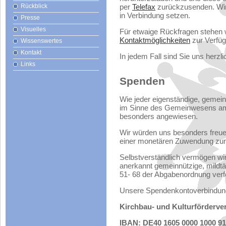
Rückblick
per
Telefax
zurückzusenden. Wir
in Verbindung setzen.
Presse
Visuelles
Für etwaige Rückfragen stehen w
Kontaktmöglichkeiten
zur Verfüg
Wissenswertes
Kontakt
In jedem Fall sind Sie uns herzl
Links
Spenden
Wie jeder eigenständige, gemei
im Sinne des Gemeinwesens am H
besonders angewiesen.
Wir würden uns besonders freuen
einer monetären Zuwendung zu
Selbstverständlich vermögen wir
anerkannt gemeinnützige, mildtä
51- 68 der Abgabenordnung verfo
Unsere Spendenkontoverbindung
Kirchbau- und Kulturfördervere
IBAN: DE40 1605 0000 1000 91