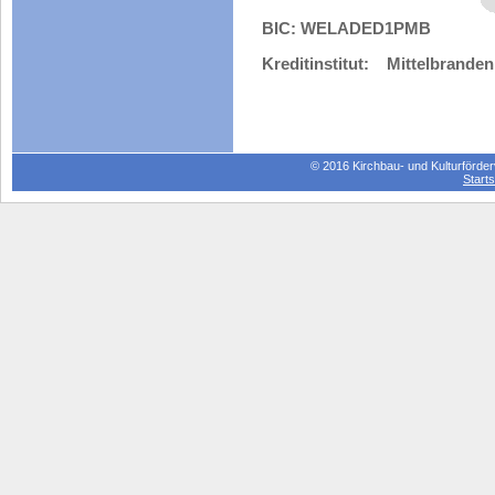
BIC: WELADED1PMB
Kreditinstitut: Mittelbrand
© 2016 Kirchbau- und Kulturförderv
Starts