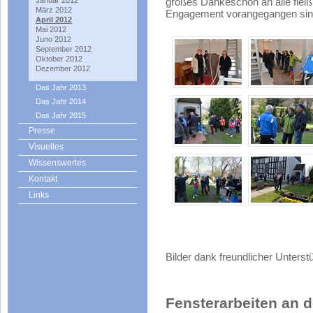
Januar 2012
großes Dankeschön an alle fleißi
März 2012
Engagement vorangegangen sin
April 2012
Mai 2012
Juno 2012
September 2012
Oktober 2012
Dezember 2012
Das Jahr 2013
Das Jahr 2014
Das Jahr 2015
Presse
Visuelles
Wissenswertes
Kontakt
Links
Bilder dank freundlicher Unters
Fensterarbeiten an d